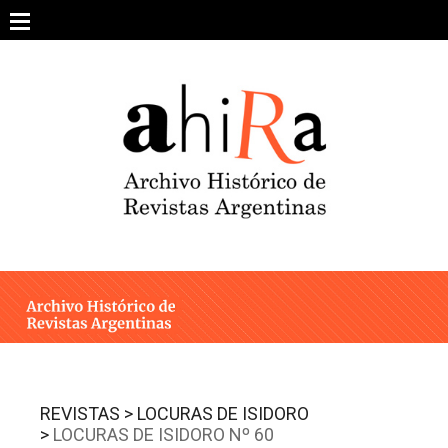
Skip
to
content
SOBRE EL PROYECTO
ARCHIVO DE REVISTAS
ESTUDIOS CRÍTICOS
OTRAS COLECCIONES DIGITALES
INTEGRANTES
AHIRA EN LOS MEDIOS
REVISTAS >
LOCURAS DE ISIDORO
>
LOCURAS DE ISIDORO Nº 60
CONTACTO