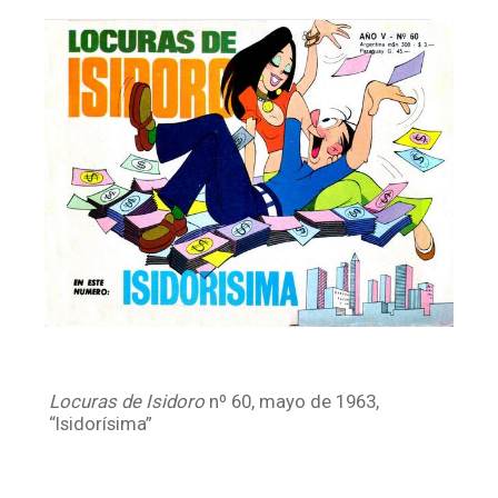
Facebook
Instagram
Twitter
Mail
Locuras de Isidoro
nº 60, mayo de 1963,
“Isidorísima”