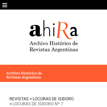
Skip
to
content
SOBRE EL PROYECTO
ARCHIVO DE REVISTAS
ESTUDIOS CRÍTICOS
OTRAS COLECCIONES DIGITALES
INTEGRANTES
AHIRA EN LOS MEDIOS
REVISTAS >
LOCURAS DE ISIDORO
>
LOCURAS DE ISIDORO Nº 7
CONTACTO