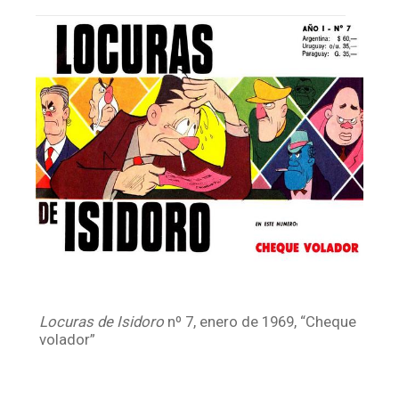
Facebook
Instagram
Twitter
Mail
Locuras de Isidoro
nº 7, enero de 1969, “Cheque
volador”