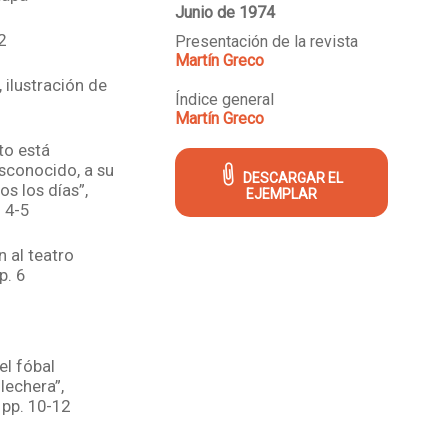
Junio de 1974
2
Presentación de la revista
Martín Greco
, ilustración de
Índice general
Martín Greco
to está
sconocido, a su
DESCARGAR EL
s los días”,
EJEMPLAR
. 4-5
 al teatro
p. 6
el fóbal
lechera”,
 pp. 10-12