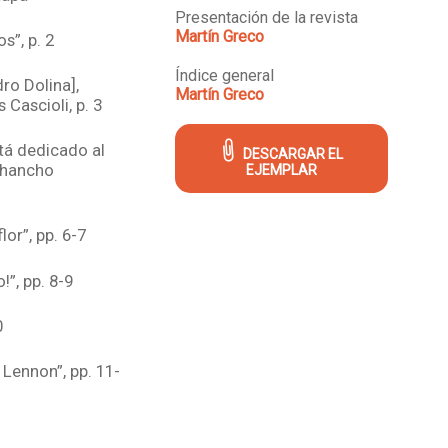
Presentación de la revista
Martín Greco
s”, p. 2
Índice general
ndro Dolina],
Martín Greco
 Cascioli, p. 3
tá dedicado al
DESCARGAR EL
chancho
EJEMPLAR
lor”, pp. 6-7
”, pp. 8-9
0
Lennon”, pp. 11-
sera. Un cuento