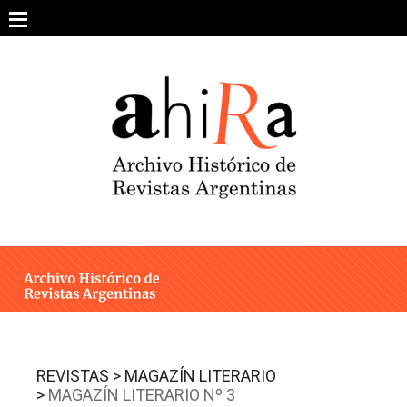
Skip
to
content
SOBRE EL PROYECTO
ARCHIVO DE REVISTAS
ESTUDIOS CRÍTICOS
OTRAS COLECCIONES DIGITALES
INTEGRANTES
AHIRA EN LOS MEDIOS
REVISTAS >
MAGAZÍN LITERARIO
>
MAGAZÍN LITERARIO Nº 3
CONTACTO