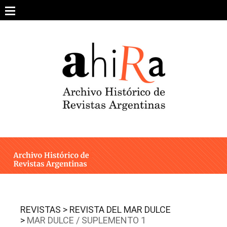
Skip
to
content
SOBRE EL PROYECTO
ARCHIVO DE REVISTAS
ESTUDIOS CRÍTICOS
OTRAS COLECCIONES DIGITALES
INTEGRANTES
AHIRA EN LOS MEDIOS
REVISTAS >
REVISTA DEL MAR DULCE
>
MAR DULCE / SUPLEMENTO 1
CONTACTO