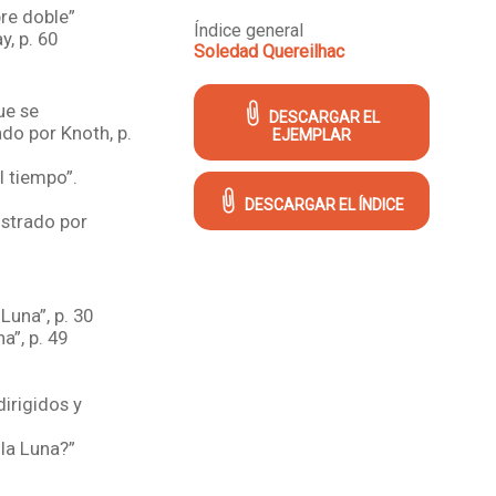
bre doble”
Índice general
y, p. 60
Soledad Quereilhac
ue se
DESCARGAR EL
do por Knoth, p.
EJEMPLAR
l tiempo”.
DESCARGAR EL ÍNDICE
lustrado por
Luna”, p. 30
a”, p. 49
irigidos y
 la Luna?”