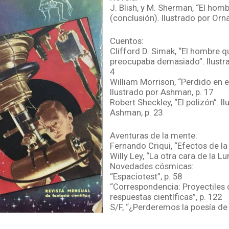
J. Blish, y M. Sherman, “El hom
(conclusión). Ilustrado por Orna
Cuentos:
Clifford D. Simak, “El hombre q
preocupaba demasiado”. Ilustra
4
William Morrison, “Perdido en e
Ilustrado por Ashman, p. 17
Robert Sheckley, “El polizón”. I
Ashman, p. 23
Aventuras de la mente:
Fernando Criqui, “Efectos de la 
Willy Ley, “La otra cara de la Lun
Novedades cósmicas:
“Espaciotest”, p. 58
“Correspondencia: Proyectiles d
respuestas científicas”, p. 122
S/F, “¿Perderemos la poesía de
(editorial), p. 2