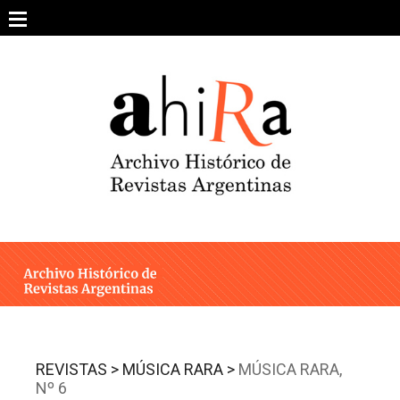
Skip
to
content
SOBRE EL PROYECTO
ARCHIVO DE REVISTAS
ESTUDIOS CRÍTICOS
OTRAS COLECCIONES DIGITALES
INTEGRANTES
AHIRA EN LOS MEDIOS
REVISTAS >
MÚSICA RARA >
MÚSICA RARA,
Nº 6
CONTACTO