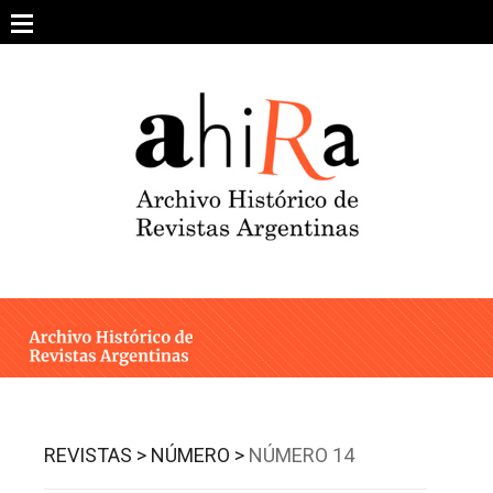
Skip
to
content
SOBRE EL PROYECTO
ARCHIVO DE REVISTAS
ESTUDIOS CRÍTICOS
OTRAS COLECCIONES DIGITALES
INTEGRANTES
AHIRA EN LOS MEDIOS
REVISTAS >
NÚMERO >
NÚMERO 14
CONTACTO