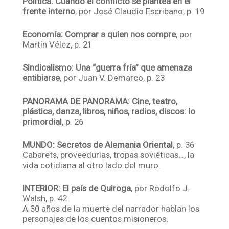
Política: Cuando el conflicto se plantea en el
frente interno
, por José Claudio Escribano, p. 19
Economía: Comprar a quien nos compre
, por
Martín Vélez, p. 21
Sindicalismo: Una “guerra fría” que amenaza
entibiarse
, por Juan V. Demarco, p. 23
PANORAMA DE PANORAMA: Cine, teatro,
plástica, danza, libros, niños, radios, discos: lo
primordial
, p. 26
MUNDO: Secretos de Alemania Oriental
, p. 36
Cabarets, proveedurías, tropas soviéticas…, la
vida cotidiana al otro lado del muro.
INTERIOR: El país de Quiroga
, por Rodolfo J.
Walsh, p. 42
A 30 años de la muerte del narrador hablan los
personajes de los cuentos misioneros.