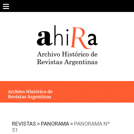
Skip
to
content
SOBRE EL PROYECTO
ARCHIVO DE REVISTAS
ESTUDIOS CRÍTICOS
OTRAS COLECCIONES DIGITALES
INTEGRANTES
AHIRA EN LOS MEDIOS
REVISTAS >
PANORAMA >
PANORAMA Nº
51
CONTACTO