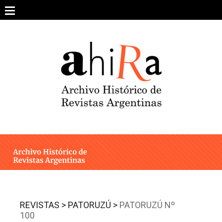
Skip
to
content
SOBRE EL PROYECTO
ARCHIVO DE REVISTAS
ESTUDIOS CRÍTICOS
OTRAS COLECCIONES DIGITALES
INTEGRANTES
AHIRA EN LOS MEDIOS
REVISTAS >
PATORUZÚ >
PATORUZÚ Nº
100
CONTACTO