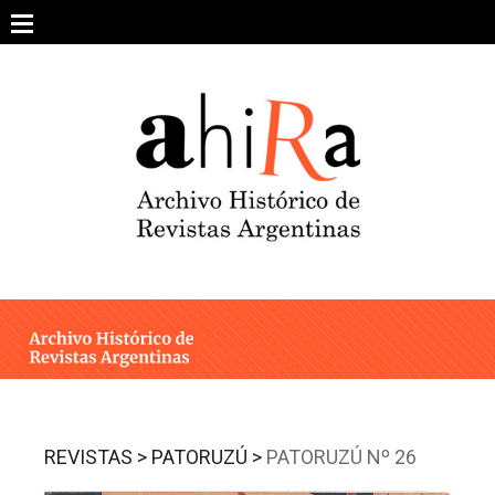
Skip
to
content
SOBRE EL PROYECTO
ARCHIVO DE REVISTAS
ESTUDIOS CRÍTICOS
OTRAS COLECCIONES DIGITALES
INTEGRANTES
AHIRA EN LOS MEDIOS
REVISTAS >
PATORUZÚ >
PATORUZÚ Nº 26
CONTACTO