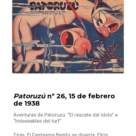
Facebook
Instagram
Twitter
Mail
Patoruzú
nº 26, 15 de febrero
de 1938
Aventuras de Patoruzú: “El rescate del ídolo” e
“Indeseables del turf”
Tiras: El Fantasma Benito se divierte, Ellos,