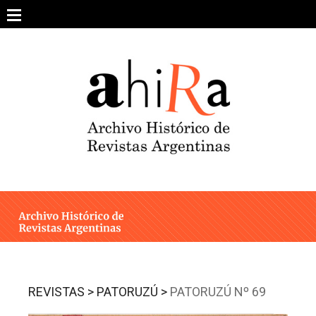
Skip
to
content
SOBRE EL PROYECTO
ARCHIVO DE REVISTAS
ESTUDIOS CRÍTICOS
OTRAS COLECCIONES DIGITALES
INTEGRANTES
AHIRA EN LOS MEDIOS
REVISTAS >
PATORUZÚ >
PATORUZÚ Nº 69
CONTACTO