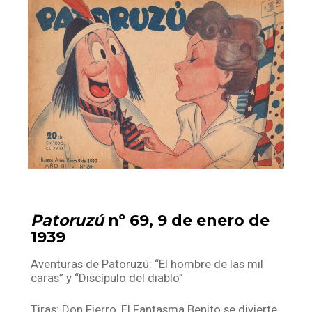
Facebook
Instagram
Twitter
Mail
Patoruzú
nº 69, 9 de enero de
1939
Aventuras de Patoruzú: “El hombre de las mil
caras” y “Discípulo del diablo”
Tiras: Don Fierro, El Fantasma Benito se divierte,