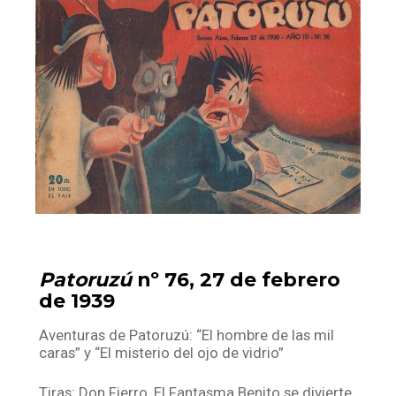
Facebook
Instagram
Twitter
Mail
Patoruzú
nº 76, 27 de febrero
de 1939
Aventuras de Patoruzú: “El hombre de las mil
caras” y “El misterio del ojo de vidrio”
Tiras: Don Fierro, El Fantasma Benito se divierte,