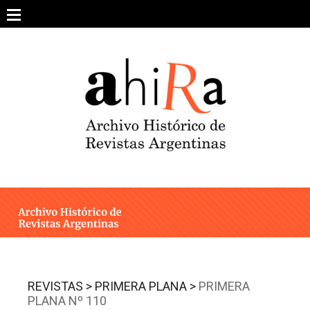
Skip
to
content
SOBRE EL PROYECTO
ARCHIVO DE REVISTAS
ESTUDIOS CRÍTICOS
OTRAS COLECCIONES DIGITALES
INTEGRANTES
AHIRA EN LOS MEDIOS
REVISTAS >
PRIMERA PLANA >
PRIMERA
PLANA Nº 110
CONTACTO