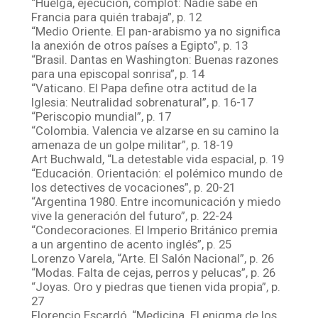
“Huelga, ejecución, complot: Nadie sabe en
Francia para quién trabaja”, p. 12
“Medio Oriente. El pan-arabismo ya no significa
la anexión de otros países a Egipto”, p. 13
“Brasil. Dantas en Washington: Buenas razones
para una episcopal sonrisa”, p. 14
“Vaticano. El Papa define otra actitud de la
Iglesia: Neutralidad sobrenatural”, p. 16-17
“Periscopio mundial”, p. 17
“Colombia. Valencia ve alzarse en su camino la
amenaza de un golpe militar”, p. 18-19
Art Buchwald, “La detestable vida espacial, p. 19
“Educación. Orientación: el polémico mundo de
los detectives de vocaciones”, p. 20-21
“Argentina 1980. Entre incomunicación y miedo
vive la generación del futuro”, p. 22-24
“Condecoraciones. El Imperio Británico premia
a un argentino de acento inglés”, p. 25
Lorenzo Varela, “Arte. El Salón Nacional”, p. 26
“Modas. Falta de cejas, perros y pelucas”, p. 26
“Joyas. Oro y piedras que tienen vida propia”, p.
27
Florencio Escardó, “Medicina. El enigma de los