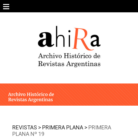
Skip
to
content
SOBRE EL PROYECTO
ARCHIVO DE REVISTAS
ESTUDIOS CRÍTICOS
OTRAS COLECCIONES DIGITALES
INTEGRANTES
AHIRA EN LOS MEDIOS
REVISTAS >
PRIMERA PLANA >
PRIMERA
PLANA Nº 19
CONTACTO