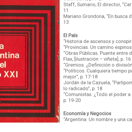
Staff, Sumario, El director, “Cart
11
Mariano Grondona, “En busca del
13
El País
“Historia de ascensos y conspir
“Provincias. Un camino espinoso
“Obras Públicas. Puente entre d
Flax, [ilustración – viñeta], p. 16
“Gremios. ¿Definición o división
“Políticos. Cualquiera tiempo 
mejor”, p. 17-18
Jordán de la Cazuela, “Parlipo
lo radicado”, p. 18
“Comunistas. ¿Todo el poder a 
p. 19-20
Economía y Negocios
“Argentina: Un nombre y una car
“La conquista de París”, p. 22