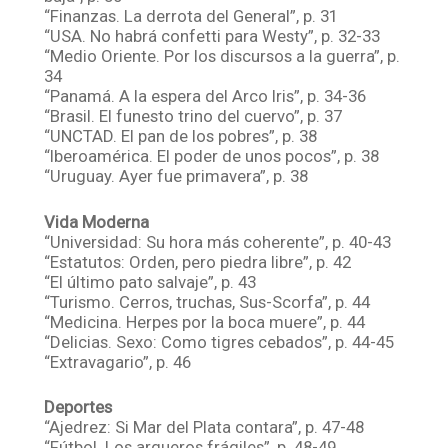
“Finanzas. La derrota del General”, p. 31
“USA. No habrá confetti para Westy”, p. 32-33
“Medio Oriente. Por los discursos a la guerra”, p.
34
“Panamá. A la espera del Arco Iris”, p. 34-36
“Brasil. El funesto trino del cuervo”, p. 37
“UNCTAD. El pan de los pobres”, p. 38
“Iberoamérica. El poder de unos pocos”, p. 38
“Uruguay. Ayer fue primavera”, p. 38
Vida Moderna
“Universidad: Su hora más coherente”, p. 40-43
“Estatutos: Orden, pero piedra libre”, p. 42
“El último pato salvaje”, p. 43
“Turismo. Cerros, truchas, Sus-Scorfa”, p. 44
“Medicina. Herpes por la boca muere”, p. 44
“Delicias. Sexo: Como tigres cebados”, p. 44-45
“Extravagario”, p. 46
Deportes
“Ajedrez: Si Mar del Plata contara”, p. 47-48
“Fútbol. Los arqueros frágiles”, p. 48-49