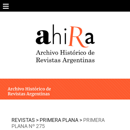
Skip
to
content
SOBRE EL PROYECTO
ARCHIVO DE REVISTAS
ESTUDIOS CRÍTICOS
OTRAS COLECCIONES DIGITALES
INTEGRANTES
AHIRA EN LOS MEDIOS
REVISTAS >
PRIMERA PLANA >
PRIMERA
PLANA Nº 275
CONTACTO