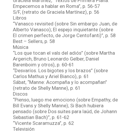
Graciela Martínez, “Textos de Primera Plana.
Empecemos a hablar en Roma”, p. 56-57
S/F, (retrato de Graciela Martínez), p. 56
Libros
“Vanasco revisited (sobre Sin embargo Juan, de
Alberto Vanasco); El espejo inquietante (sobre
El crimen perfecto, de Jorge Centofanti)”, p. 58
Best – Sellers, p. 58
Música
“Los que tocan el vals del adiós” (sobre Martha
Argerich, Bruno Leonardo Gelber, Daniel
Barenboim y otros), p. 60-61
“Desvaríos. Los bigotes y los brazos” (sobre
Carlos Mathus y Ariel Bianco), p. 61
Sábat, “Manne: Acompaña y lo acompañan”
(retrato de Shelly Manne), p. 61
Discos
“Pienso, luego me emociono (sobre Empathy, de
Bill Evans y Shelly Manne); Si Bach hubiera
pensado (sobre Dos suites para laúd, de Johann
Sebastian Bach)”, p. 61-62
“Vicente Scaramuzza”, p. 62
Televisión