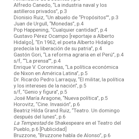
Alfredo Canedo, “La industria naval y los
astilleros privados”, p.3
Dionisio Ruiz, “Un abuelo de “Propósitos””, p.3
Juan de Urgull, “Monedas”, p.4
Pop Happening, “Cualquier cantidad”, p.4
Gustavo Pérez Ocampo [reportaje a Alberto
Hidalgo], “En 1962, el poeta Alberto Hidalgo
predecía la liberación de su patria”, p.4
Gastón Gori, “La reforma agraria en el Perú”, p.4
s/f, ““La prensa””, p.4
Enrique V. Corominas, “La política económica
de Nixon en América Latina”, p.5
Dr. Ricardo Pedro Larraquy, “El militar, la política
y los intereses de la nación”, p.5
s/f, “Genio y figura”, p.5
José María Aragone, “Nueva política”, p.5
Horovitz, “Cine. Invasión”, p.6
Beatriz Hilda Grand Ruiz, “Teatro. Un domingo
después del lunes”, p.6
La Tempestad
de Shakespeare en el Teatro del
Pueblo, p.6 [Publicidad]
Bruzzone, “Bruzzone habla de Alonso”, p.6