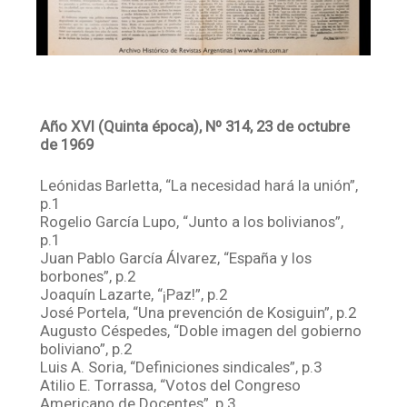
Año XVI (Quinta época), Nº 314, 23 de octubre
de 1969
Leónidas Barletta, “La necesidad hará la unión”,
p.1
Rogelio García Lupo, “Junto a los bolivianos”,
p.1
Juan Pablo García Álvarez, “España y los
borbones”, p.2
Joaquín Lazarte, “¡Paz!”, p.2
José Portela, “Una prevención de Kosiguin”, p.2
Augusto Céspedes, “Doble imagen del gobierno
boliviano”, p.2
Luis A. Soria, “Definiciones sindicales”, p.3
Atilio E. Torrassa, “Votos del Congreso
Americano de Docentes”, p.3