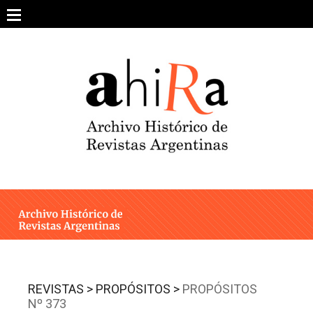
Skip
to
content
SOBRE EL PROYECTO
ARCHIVO DE REVISTAS
ESTUDIOS CRÍTICOS
OTRAS COLECCIONES DIGITALES
INTEGRANTES
AHIRA EN LOS MEDIOS
REVISTAS >
PROPÓSITOS >
PROPÓSITOS
Nº 373
CONTACTO