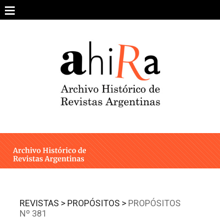
Skip
to
content
SOBRE EL PROYECTO
ARCHIVO DE REVISTAS
ESTUDIOS CRÍTICOS
OTRAS COLECCIONES DIGITALES
INTEGRANTES
AHIRA EN LOS MEDIOS
REVISTAS >
PROPÓSITOS >
PROPÓSITOS
Nº 381
CONTACTO