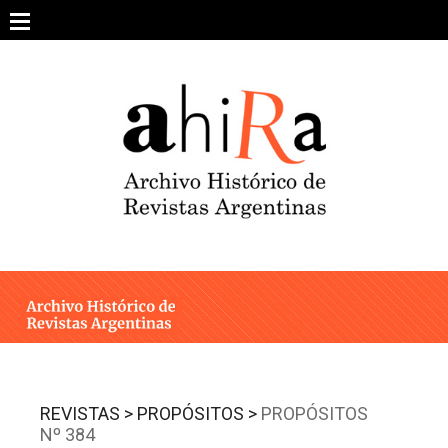
Skip
to
content
SOBRE EL PROYECTO
ARCHIVO DE REVISTAS
ESTUDIOS CRÍTICOS
OTRAS COLECCIONES DIGITALES
INTEGRANTES
AHIRA EN LOS MEDIOS
REVISTAS >
PROPÓSITOS >
PROPÓSITOS
Nº 384
CONTACTO