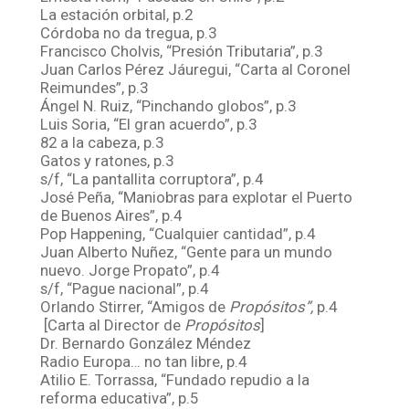
La estación orbital, p.2
Córdoba no da tregua, p.3
Francisco Cholvis, “Presión Tributaria”, p.3
Juan Carlos Pérez Jáuregui, “Carta al Coronel
Reimundes”, p.3
Ángel N. Ruiz, “Pinchando globos”, p.3
Luis Soria, “El gran acuerdo”, p.3
82 a la cabeza, p.3
Gatos y ratones, p.3
s/f, “La pantallita corruptora”, p.4
José Peña, “Maniobras para explotar el Puerto
de Buenos Aires”, p.4
Pop Happening, “Cualquier cantidad”, p.4
Juan Alberto Nuñez, “Gente para un mundo
nuevo. Jorge Propato”, p.4
s/f, “Pague nacional”, p.4
Orlando Stirrer, “Amigos de
Propósitos”,
p.4
[Carta al Director de
Propósitos
]
Dr. Bernardo González Méndez
Radio Europa… no tan libre, p.4
Atilio E. Torrassa, “Fundado repudio a la
reforma educativa”, p.5