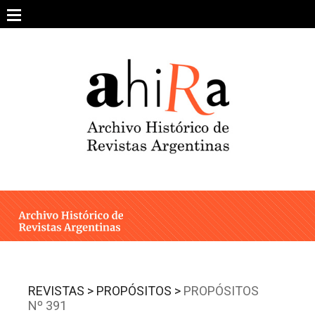
Skip
to
content
SOBRE EL PROYECTO
ARCHIVO DE REVISTAS
ESTUDIOS CRÍTICOS
OTRAS COLECCIONES DIGITALES
INTEGRANTES
AHIRA EN LOS MEDIOS
REVISTAS >
PROPÓSITOS >
PROPÓSITOS
Nº 391
CONTACTO