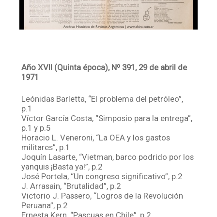
Año XVII (Quinta época), Nº 391, 29 de abril de
1971
Leónidas Barletta, “El problema del petróleo”,
p.1
Víctor García Costa, “Simposio para la entrega”,
p.1 y p.5
Horacio L. Veneroni, “La OEA y los gastos
militares”, p.1
Joquín Lasarte, “Vietman, barco podrido por los
yanquis ¡Basta ya!”, p.2
José Portela, “Un congreso significativo”, p.2
J. Arrasain, “Brutalidad”, p.2
Victorio J. Passero, “Logros de la Revolución
Peruana”, p.2
Ernesta Kern, “Pascuas en Chile”, p.2