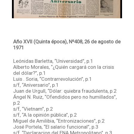
Año XVII (Quinta época), Nº408, 26 de agosto de
1971
Leónidas Barletta, “Universidad”, p.1
Alberto Morales, “¿Quién cargará con la crisis
del dólar?”, p.1
Luis . Soria, “Contrarrevolución”, p.1
s/f, “Aniversario”, p.1
Juan de Urgull, “Dólar: quiebra fraudulenta, p.2
Ángel N. Ruiz, “Ofendidos pero no humillados”,
p.2
s/f, “Vietnam”, p.2
s/f, “A la opinión pública”, p.2
Miguel de Amilibia, “Entronizaciones”, p.2
José Portela, “El salario funcional”, p.3
s/f, “Declaracion del ENA Metropolitano”, p.3