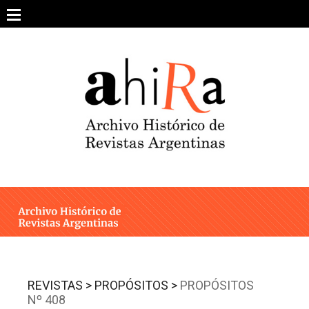
Skip
to
content
SOBRE EL PROYECTO
ARCHIVO DE REVISTAS
ESTUDIOS CRÍTICOS
OTRAS COLECCIONES DIGITALES
INTEGRANTES
AHIRA EN LOS MEDIOS
REVISTAS >
PROPÓSITOS >
PROPÓSITOS
Nº 408
CONTACTO