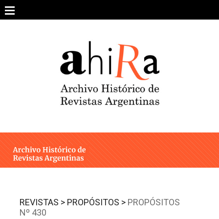
Skip
to
content
SOBRE EL PROYECTO
ARCHIVO DE REVISTAS
ESTUDIOS CRÍTICOS
OTRAS COLECCIONES DIGITALES
INTEGRANTES
AHIRA EN LOS MEDIOS
REVISTAS >
PROPÓSITOS >
PROPÓSITOS
Nº 430
CONTACTO