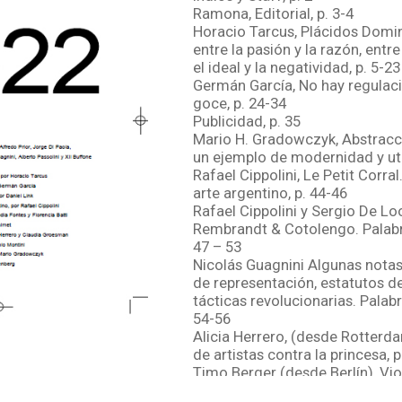
Ramona, Editorial, p. 3-4
Horacio Tarcus, Plácidos Domin
entre la pasión y la razón, entre
el ideal y la negatividad, p. 5-23
Germán García, No hay regulaci
goce, p. 24-34
Publicidad, p. 35
Mario H. Gradowczyk, Abstracci
un ejemplo de modernidad y uto
Rafael Cippolini, Le Petit Corra
arte argentino, p. 44-46
Rafael Cippolini y Sergio De Loo
Rembrandt & Cotolengo. Palabra
47 – 53
Nicolás Guagnini Algunas nota
de representación, estatutos d
tácticas revolucionarias. Palabra
54-56
Alicia Herrero, (desde Rotterd
de artistas contra la princesa, p
Timo Berger (desde Berlín), Vio
autodoctrinada en la época de