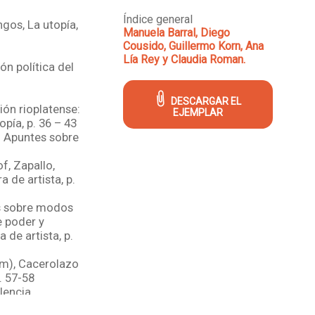
Índice general
gos, La utopía,
Manuela Barral, Diego
Cousido, Guillermo Korn, Ana
Lía Rey y Claudia Roman.
ón política del
DESCARGAR EL
ón rioplatense:
EJEMPLAR
pía, p. 36 – 43
l. Apuntes sobre
f, Zapallo,
 de artista, p.
s sobre modos
e poder y
 de artista, p.
am), Cacerolazo
. 57-58
lencia
 la cámara