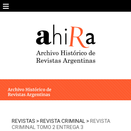
Skip
to
content
SOBRE EL PROYECTO
ARCHIVO DE REVISTAS
ESTUDIOS CRÍTICOS
OTRAS COLECCIONES DIGITALES
INTEGRANTES
AHIRA EN LOS MEDIOS
REVISTAS >
REVISTA CRIMINAL >
REVISTA
CRIMINAL TOMO 2 ENTREGA 3
CONTACTO