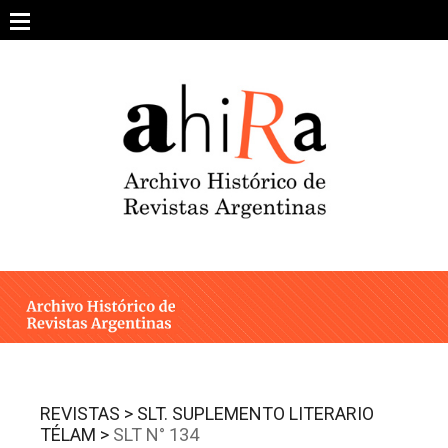
Skip
to
content
SOBRE EL PROYECTO
ARCHIVO DE REVISTAS
ESTUDIOS CRÍTICOS
OTRAS COLECCIONES DIGITALES
INTEGRANTES
AHIRA EN LOS MEDIOS
REVISTAS >
SLT. SUPLEMENTO LITERARIO
TÉLAM >
SLT N° 134
CONTACTO