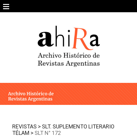
Skip
to
content
SOBRE EL PROYECTO
ARCHIVO DE REVISTAS
ESTUDIOS CRÍTICOS
OTRAS COLECCIONES DIGITALES
INTEGRANTES
AHIRA EN LOS MEDIOS
REVISTAS >
SLT. SUPLEMENTO LITERARIO
TÉLAM >
SLT N° 172
CONTACTO