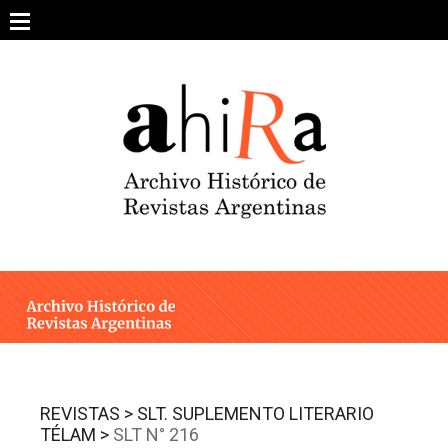
Skip
to
content
SOBRE EL PROYECTO
ARCHIVO DE REVISTAS
ESTUDIOS CRÍTICOS
OTRAS COLECCIONES DIGITALES
INTEGRANTES
AHIRA EN LOS MEDIOS
REVISTAS >
SLT. SUPLEMENTO LITERARIO
TÉLAM >
SLT N° 216
CONTACTO