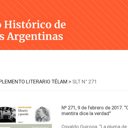
Skip
to
content
UPLEMENTO LITERARIO TÉLAM >
SLT N° 271
Nº 271, 9 de febrero de 2017. “
mentira dice la verdad”
Osvaldo Quiroga, “La pluma de l