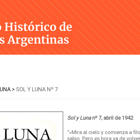
Skip
to
content
LUNA >
SOL Y LUNA Nº 7
Sol y Luna
nº 7, abril de 1942
“«Mira al cielo y comienza a fil
sabio. Pero es hora ya de volver