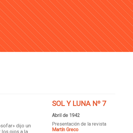
SOL Y LUNA Nº 7
Abril de 1942
Presentación de la revista
osofar» dijo un
Martín Greco
 los ojos a la