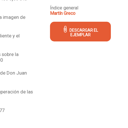
Índice general
Martín Greco
la imagen de
DESCARGAR EL
EJEMPLAR
iente y el
 sobre la
30
 de Don Juan
uperación de las
 77
eza y la