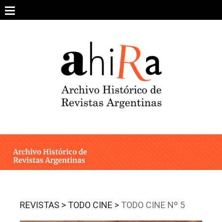
Skip
to
content
SOBRE EL PROYECTO
ARCHIVO DE REVISTAS
ESTUDIOS CRÍTICOS
OTRAS COLECCIONES DIGITALES
INTEGRANTES
AHIRA EN LOS MEDIOS
REVISTAS >
TODO CINE >
TODO CINE Nº 5
CONTACTO