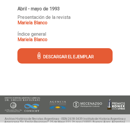
Abril - mayo de 1993
Presentación de la revista
Mariela Blanco
Índice general
Mariela Blanco
DESCARGAR EL EJEMPLAR
Archivo Histórico de Revistas Argentinas - ISSN 2618-3439
Instituto de Historia Argentina y
Americana "Dr. Emilio Ravignani".
25 de Mayo 221, 2º piso (1002), Buenos Aires, Argentina.
Tel./Fax: (54 11) 4342-0983, ahira.uba@gmail.com
©2018-2020 Ahira.com.ar - Derechos
Reservados.