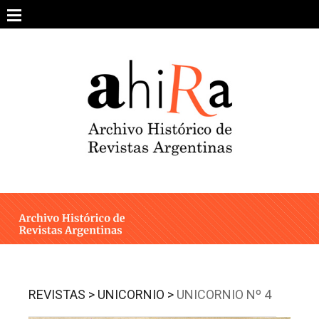
Skip
to
content
SOBRE EL PROYECTO
ARCHIVO DE REVISTAS
ESTUDIOS CRÍTICOS
OTRAS COLECCIONES DIGITALES
INTEGRANTES
AHIRA EN LOS MEDIOS
REVISTAS >
UNICORNIO >
UNICORNIO Nº 4
CONTACTO