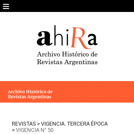
Skip
to
content
SOBRE EL PROYECTO
ARCHIVO DE REVISTAS
ESTUDIOS CRÍTICOS
OTRAS COLECCIONES DIGITALES
INTEGRANTES
AHIRA EN LOS MEDIOS
REVISTAS >
VIGENCIA. TERCERA ÉPOCA
>
VIGENCIA N° 50
CONTACTO