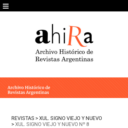
Skip
to
content
SOBRE EL PROYECTO
ARCHIVO DE REVISTAS
ESTUDIOS CRÍTICOS
OTRAS COLECCIONES DIGITALES
INTEGRANTES
AHIRA EN LOS MEDIOS
REVISTAS >
XUL. SIGNO VIEJO Y NUEVO
>
XUL. SIGNO VIEJO Y NUEVO Nº 8
CONTACTO