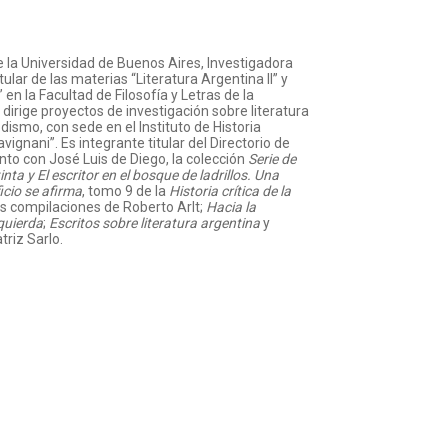
e la Universidad de Buenos Aires, Investigadora
ular de las materias “Literatura Argentina II” y
en la Facultad de Filosofía y Letras de la
dirige proyectos de investigación sobre literatura
odismo, con sede en el Instituto de Historia
ignani”. Es integrante titular del Directorio de
unto con José Luis de Diego, la colección
Serie de
inta
y
El escritor en el bosque de ladrillos. Una
ficio se afirma
, tomo 9 de la
Historia crítica de la
s compilaciones de Roberto Arlt;
Hacia la
zquierda
;
Escritos sobre literatura argentina
y
triz Sarlo.