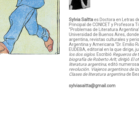
Sylvia Saítta
es Doctora en Letras d
Principal de CONICET y Profesora Tit
“Problemas de Literatura Argentina” 
Universidad de Buenos Aires, donde 
argentina, revistas culturales y peri
Argentina y Americana “Dr. Emilio Rav
EUDEBA, editorial en la que dirige, j
los dos siglos
. Escribió
Regueros de t
biografía de Roberto Arlt
; diri
gió
El o
literatura argentina
; editó numerosa
revolución. Viajeros argentinos de i
Clases de literatura argentina
de Bea
sylviasaitta@gmail.com