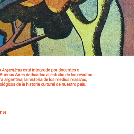
s Argentinas
está integrado por docentes e
 Buenos Aires dedicados al estudio de las revistas
ra argentina, la historia de los medios masivos,
ológicos de la historia cultural de nuestro país.
ora