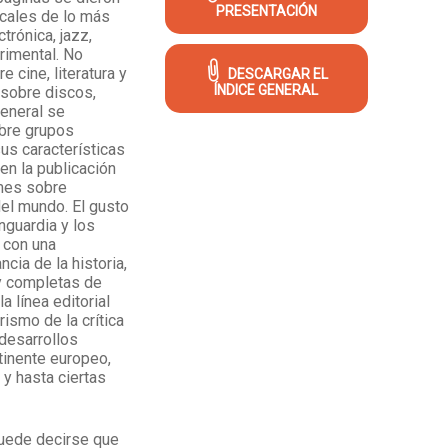
PRESENTACIÓN
icales de lo más
ctrónica, jazz,
imental. No
e cine, literatura y
DESCARGAR EL
ÍNDICE GENERAL
 sobre discos,
general se
bre grupos
us características
en la publicación
mes sobre
el mundo. El gusto
nguardia y los
 con una
cia de la historia,
y completas de
a línea editorial
rismo de la crítica
 desarrollos
tinente europeo,
 y hasta ciertas
puede decirse que