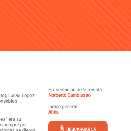
Presentación de la revista
Norberto Cambiasso
nto), Lucas López
ponsables
Índice general
Ahira
nes” era su
 siempre por
DESCARGAR LA
 páginas se dieron