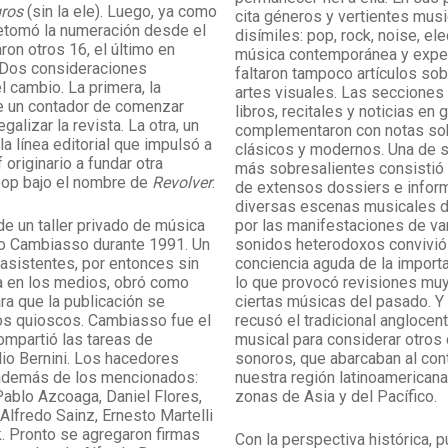
gros
(sin la ele). Luego, ya como
cita géneros y vertientes mus
retomó la numeración desde el
disímiles: pop, rock, noise, ele
ron otros 16, el último en
música contemporánea y exper
. Dos consideraciones
faltaron tampoco artículos sobr
l cambio. La primera, la
artes visuales. Las secciones
 un contador de comenzar
libros, recitales y noticias en 
galizar la revista. La otra, un
complementaron con notas so
a línea editorial que impulsó a
clásicos y modernos. Una de s
 originario a fundar otra
más sobresalientes consistió 
pop bajo el nombre de
Revolver
.
de extensos dossiers e infor
diversas escenas musicales d
de un taller privado de música
por las manifestaciones de va
to Cambiasso durante 1991. Un
sonidos heterodoxos convivió
asistentes, por entonces sin
conciencia aguda de la importan
a en los medios, obró como
lo que provocó revisiones mu
ara que la publicación se
ciertas músicas del pasado. Y l
los quioscos. Cambiasso fue el
recusó el tradicional anglocent
compartió las tareas de
musical para considerar otros
lio Bernini. Los hacedores
sonoros, que abarcaban al con
 además de los mencionados:
nuestra región latinoamericana
Pablo Azcoaga, Daniel Flores,
zonas de Asia y del Pacífico.
Alfredo Sainz, Ernesto Martelli
. Pronto se agregaron firmas
Con la perspectiva histórica, 