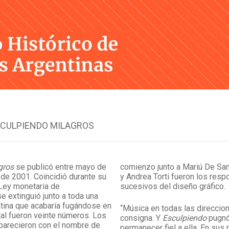
Skip
to
content
CULPIENDO MILAGROS
gros
se publicó entre mayo de
comienzo junto a Mariú De Sa
de 2001. Coincidió durante su
y Andrea Torti fueron los res
 Ley monetaria de
sucesivos del diseño gráfico.
se extinguió junto a toda una
tina que acabaría fugándose en
“Música en todas las direccio
otal fueron veinte números. Los
consigna. Y
Esculpiendo
pugnó
parecieron con el nombre de
permanecer fiel a ella. En sus