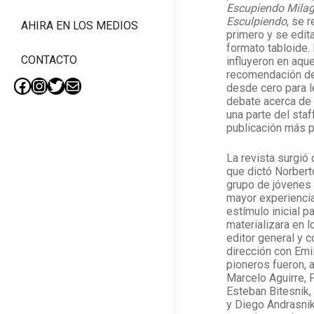
Escupiendo Mila
Esculpiendo
, se 
AHIRA EN LOS MEDIOS
primero y se edita
formato tabloide
CONTACTO
influyeron en aque
recomendación de
desde cero para le
Facebook
Instagram
Twitter
Mail
debate acerca de l
una parte del staff
publicación más 
La revista surgió 
que dictó Norber
grupo de jóvenes 
mayor experienci
estímulo inicial p
materializara en 
editor general y 
dirección con Emi
pioneros fueron,
Marcelo Aguirre, 
Esteban Bitesnik, 
y Diego Andrasnik