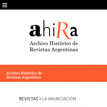
Skip
to
content
SOBRE EL PROYECTO
ARCHIVO DE REVISTAS
ESTUDIOS CRÍTICOS
OTRAS COLECCIONES DIGITALES
INTEGRANTES
AHIRA EN LOS MEDIOS
REVISTAS >
LA ANUNCIACIÓN
CONTACTO