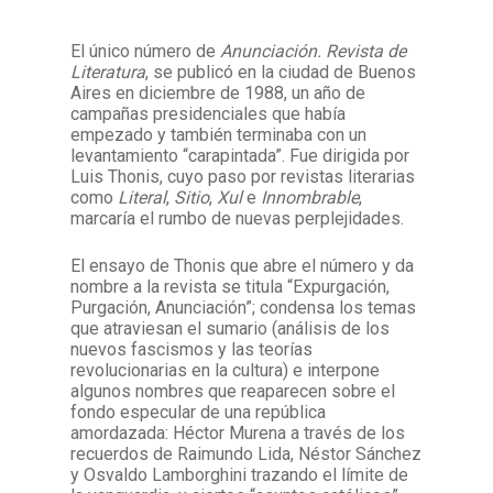
El único número de
Anunciación. Revista de
Facebook
Instagram
Twitter
Mail
Literatura
, se publicó en la ciudad de Buenos
Aires en diciembre de 1988, un año de
campañas presidenciales que había
empezado y también terminaba con un
levantamiento “carapintada”. Fue dirigida por
Luis Thonis, cuyo paso por revistas literarias
como
Literal
,
Sitio
,
Xul
e
Innombrable
,
marcaría el rumbo de nuevas perplejidades.
El ensayo de Thonis que abre el número y da
nombre a la revista se titula “Expurgación,
Purgación, Anunciación”; condensa los temas
que atraviesan el sumario (análisis de los
nuevos fascismos y las teorías
revolucionarias en la cultura) e interpone
algunos nombres que reaparecen sobre el
fondo especular de una república
amordazada: Héctor Murena a través de los
recuerdos de Raimundo Lida, Néstor Sánchez
y Osvaldo Lamborghini trazando el límite de