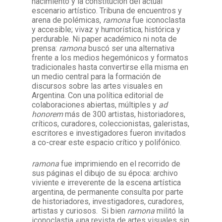
nacimiento y la constitución del actual
escenario artístico. Tribuna de encuentros y
arena de polémicas,
ramona
fue iconoclasta
y accesible; vivaz y humorística; histórica y
perdurable. Ni paper académico ni nota de
prensa:
ramona
buscó ser una alternativa
frente a los medios hegemónicos y formatos
tradicionales hasta convertirse ella misma en
un medio central para la formación de
discursos sobre las artes visuales en
Argentina. Con una política editorial de
colaboraciones abiertas,
múltiples y
ad
honorem
más de 300 artistas, historiadores,
críticos, curadores, coleccionistas, galeristas,
escritores e investigadores fueron invitados
a co-crear este espacio crítico y polifónico.
ramona
fue imprimiendo en el recorrido de
sus páginas el dibujo de su época: archivo
viviente e irreverente de la escena artística
argentina, de permanente consulta por parte
de historiadores, investigadores, curadores,
artistas y curiosos. Si bien
ramona
militó la
iconoclastia ¡una revista de artes visuales sin