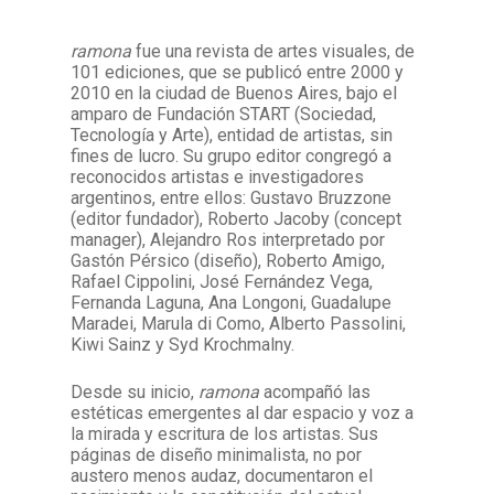
ramona
fue una revista de artes visuales, de
Facebook
Instagram
Twitter
Mail
101 ediciones, que se publicó entre 2000 y
2010 en la ciudad de Buenos Aires, bajo el
amparo de Fundación START (Sociedad,
Tecnología y Arte), entidad de artistas, sin
fines de lucro.
Su grupo editor congregó a
reconocidos artistas e investigadores
argentinos, entre ellos: Gustavo Bruzzone
(editor fundador), Roberto Jacoby (concept
manager), Alejandro Ros interpretado por
Gastón Pérsico (diseño), Roberto Amigo,
Rafael Cippolini, José Fernández Vega,
Fernanda Laguna, Ana Longoni, Guadalupe
Maradei, Marula di Como, Alberto Passolini,
Kiwi Sainz y Syd Krochmalny.
Desde su inicio,
ramona
acompañó las
estéticas emergentes al dar espacio y voz a
la mirada y escritura de los artistas. Sus
páginas de diseño minimalista, no por
austero menos audaz, documentaron el