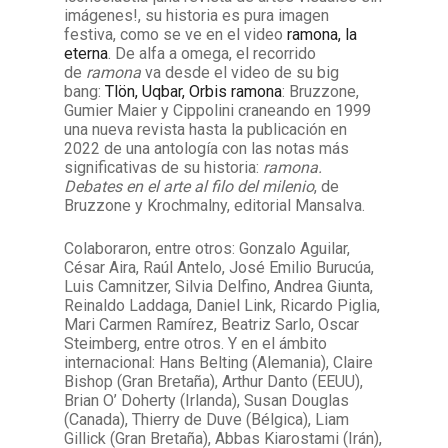
imágenes!, su historia es pura imagen
festiva, como se ve en el video
ramona, la
eterna
. D
e alfa a omega, el recorrido
de
ramona
va desde el video de su big
bang:
Tlön, Uqbar, Orbis ramona
: Bruzzone,
Gumier Maier y Cippolini craneando en 1999
una nueva revista hasta la publicación en
2022 de una antología con las notas más
significativas de su historia:
ramona.
Debates en el arte al filo del milenio
, de
Bruzzone y Krochmalny, editorial Mansalva.
Colaboraron, entre otros: Gonzalo Aguilar,
César Aira, Raúl Antelo, José Emilio Burucúa,
Luis Camnitzer, Silvia Delfino, Andrea Giunta,
Reinaldo Laddaga, Daniel Link, Ricardo Piglia,
Mari Carmen Ramírez, Beatriz Sarlo, Oscar
Steimberg, entre otros. Y en el ámbito
internacional: Hans Belting (Alemania), Claire
Bishop (Gran Bretaña), Arthur Danto (EEUU),
Brian O’ Doherty (Irlanda), Susan Douglas
(Canada), Thierry de Duve (Bélgica), Liam
Gillick (Gran Bretaña), Abbas Kiarostami (Irán),