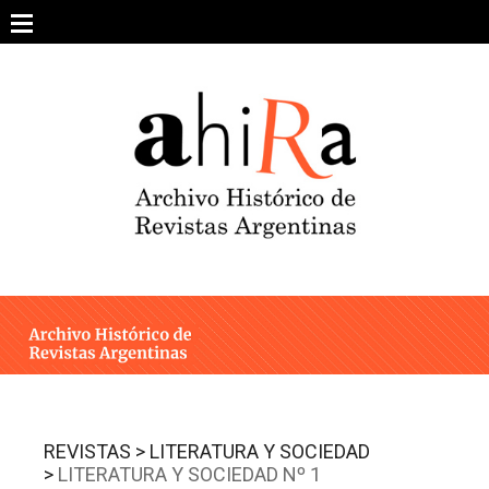
Skip
to
content
SOBRE EL PROYECTO
ARCHIVO DE REVISTAS
ESTUDIOS CRÍTICOS
OTRAS COLECCIONES DIGITALES
INTEGRANTES
AHIRA EN LOS MEDIOS
REVISTAS >
LITERATURA Y SOCIEDAD
>
LITERATURA Y SOCIEDAD Nº 1
CONTACTO