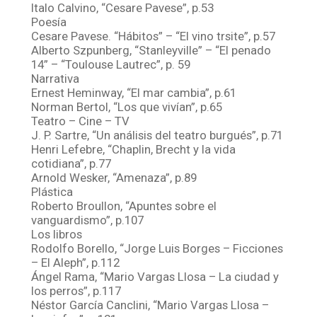
Italo Calvino, “Cesare Pavese”, p.53
Poesía
Cesare Pavese. “Hábitos” – “El vino trsite”, p.57
Alberto Szpunberg, “Stanleyville” – “El penado
14” – “Toulouse Lautrec”, p. 59
Narrativa
Ernest Heminway, “El mar cambia”, p.61
Norman Bertol, “Los que vivían”, p.65
Teatro – Cine – TV
J. P. Sartre, “Un análisis del teatro burgués”, p.71
Henri Lefebre, “Chaplin, Brecht y la vida
cotidiana”, p.77
Arnold Wesker, “Amenaza”, p.89
Plástica
Roberto Broullon, “Apuntes sobre el
vanguardismo”, p.107
Los libros
Rodolfo Borello, “Jorge Luis Borges – Ficciones
– El Aleph”, p.112
Ángel Rama, “Mario Vargas Llosa – La ciudad y
los perros”, p.117
Néstor García Canclini, “Mario Vargas Llosa –