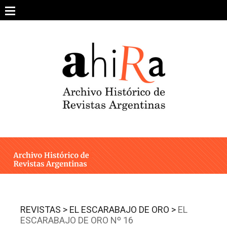
Skip
to
content
SOBRE EL PROYECTO
ARCHIVO DE REVISTAS
ESTUDIOS CRÍTICOS
OTRAS COLECCIONES DIGITALES
INTEGRANTES
AHIRA EN LOS MEDIOS
REVISTAS >
EL ESCARABAJO DE ORO >
EL
ESCARABAJO DE ORO Nº 16
CONTACTO