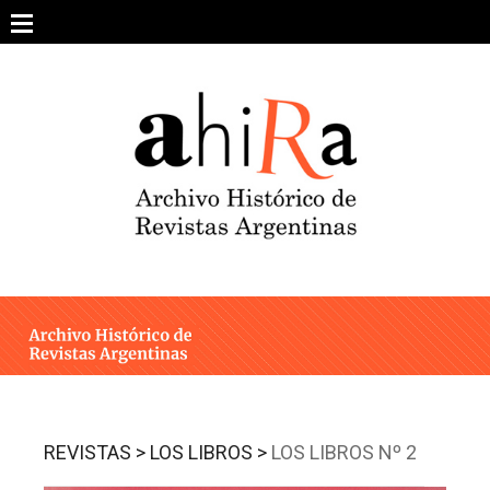
Skip
to
content
SOBRE EL PROYECTO
ARCHIVO DE REVISTAS
ESTUDIOS CRÍTICOS
OTRAS COLECCIONES DIGITALES
INTEGRANTES
AHIRA EN LOS MEDIOS
REVISTAS >
LOS LIBROS >
LOS LIBROS Nº 2
CONTACTO