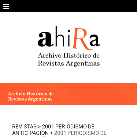
Skip
to
content
SOBRE EL PROYECTO
ARCHIVO DE REVISTAS
ESTUDIOS CRÍTICOS
OTRAS COLECCIONES DIGITALES
INTEGRANTES
AHIRA EN LOS MEDIOS
REVISTAS >
2001 PERIODISMO DE
ANTICIPACIÓN >
2001 PERIODISMO DE
CONTACTO