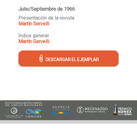
Julio/Septiembre de 1966
Presentación de la revista
Martín Servelli
Índice general
Martín Servelli
DESCARGAR EL EJEMPLAR
Archivo Histórico de Revistas Argentinas - ISSN 2618-3439
Instituto de Historia Argentina y
Americana "Dr. Emilio Ravignani".
25 de Mayo 221, 2º piso (1002), Buenos Aires, Argentina.
Tel./Fax: (54 11) 4342-0983, ahira.uba@gmail.com
©2018-2020 Ahira.com.ar - Derechos
Reservados.