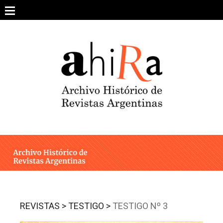
Skip
to
content
SOBRE EL PROYECTO
ARCHIVO DE REVISTAS
ESTUDIOS CRÍTICOS
OTRAS COLECCIONES DIGITALES
INTEGRANTES
AHIRA EN LOS MEDIOS
REVISTAS >
TESTIGO >
TESTIGO Nº 3
CONTACTO