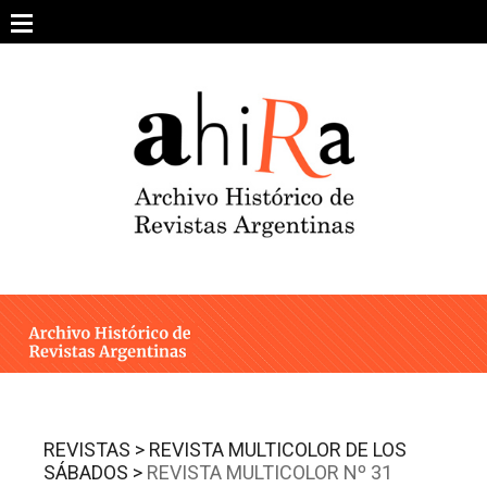
Skip
to
content
SOBRE EL PROYECTO
ARCHIVO DE REVISTAS
ESTUDIOS CRÍTICOS
OTRAS COLECCIONES DIGITALES
INTEGRANTES
AHIRA EN LOS MEDIOS
REVISTAS >
REVISTA MULTICOLOR DE LOS
SÁBADOS >
REVISTA MULTICOLOR Nº 31
CONTACTO