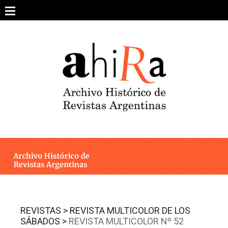
Skip
to
content
SOBRE EL PROYECTO
ARCHIVO DE REVISTAS
ESTUDIOS CRÍTICOS
OTRAS COLECCIONES DIGITALES
INTEGRANTES
AHIRA EN LOS MEDIOS
REVISTAS >
REVISTA MULTICOLOR DE LOS
SÁBADOS >
REVISTA MULTICOLOR Nº 52
CONTACTO