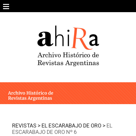
Skip
to
content
SOBRE EL PROYECTO
ARCHIVO DE REVISTAS
ESTUDIOS CRÍTICOS
OTRAS COLECCIONES DIGITALES
INTEGRANTES
AHIRA EN LOS MEDIOS
REVISTAS >
EL ESCARABAJO DE ORO >
EL
ESCARABAJO DE ORO Nº 6
CONTACTO