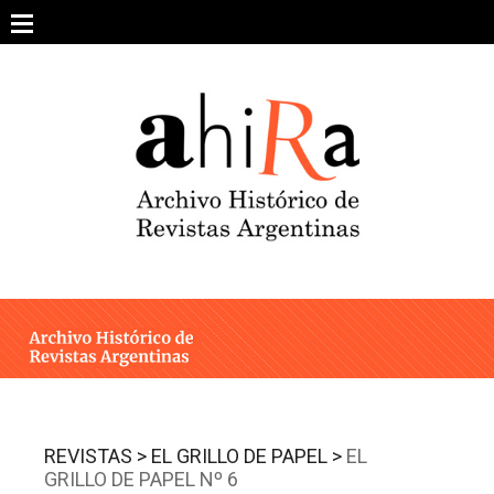
Skip
to
content
SOBRE EL PROYECTO
ARCHIVO DE REVISTAS
ESTUDIOS CRÍTICOS
OTRAS COLECCIONES DIGITALES
INTEGRANTES
AHIRA EN LOS MEDIOS
REVISTAS >
EL GRILLO DE PAPEL >
EL
GRILLO DE PAPEL Nº 6
CONTACTO