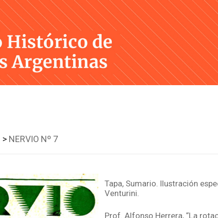
Skip
to
content
 >
NERVIO Nº 7
Tapa, Sumario. Ilustración espe
Venturini.
Prof. Alfonso Herrera, “La rota