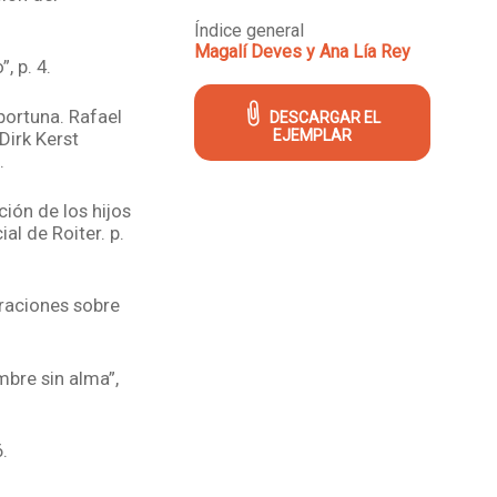
Índice general
Magalí Deves y Ana Lía Rey
, p. 4.
portuna. Rafael
DESCARGAR EL
EJEMPLAR
 Dirk Kerst
.
ión de los hijos
al de Roiter. p.
raciones sobre
mbre sin alma”,
6.